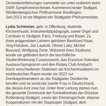
Orchestererfahrungen sammelte sie unter anderem beim
SWR Symphonieorchester, Kammerorchester Stuttgart,
Württembergischen Philharmonie Reutlingen.
Seit 2013 ist sie Mitglied der Stuttgarter Philharmoniker.
Lydia Schimmer
, geb. in Offenburg, studierte
Kirchenmusik, Instrumentalpädagogik, sowie Orgel und
Cembalo in Stuttgart, Paris, Freiburg und Basel. Zu
ihren prägendsten Lehrern gehörten Bernhard Haas,
Jörg Halubek, Jon Laukvik, Olivier Latry, Michel
Bouvard, Wolfgang Zerer. Während ihres Studiums
wurde sie gefördert durch die bischöfliche
Studienförderung Cusanuswerk, das Erasmus-Sokrates
Austauschprogramm und den Rotary Club Ansbach.
Nach verschiedenen Stationen als Kirchenmusikerin im
süddeutschen Raum wurde sie 2022 zur
Domkapellmeisterin an die Stuttgarter Domkirche
berufen und ist somit die zweite Frau in Deutschland,
die dieses Amt inne hat. Unter ihrer Leitung stehen nun
die gesamte Dommusik der Konkathedrale der Diözese
Rottenburg-Stuttgart, sowie der Domsingschule, ebenso
Kooperationen mit der Staatsoper Stuttgart, dem