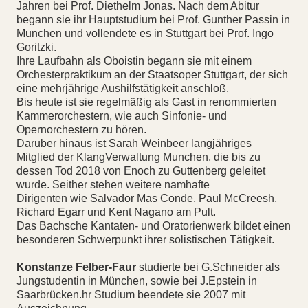
Jahren bei Prof. Diethelm Jonas. Nach dem Abitur
begann sie ihr Hauptstudium bei Prof. Gunther Passin in
Munchen und vollendete es in Stuttgart bei Prof. Ingo
Goritzki.
Ihre Laufbahn als Oboistin begann sie mit einem
Orchesterpraktikum an der Staatsoper Stuttgart, der sich
eine mehrjährige Aushilfstätigkeit anschloß.
Bis heute ist sie regelmäßig als Gast in renommierten
Kammerorchestern, wie auch Sinfonie- und
Opernorchestern zu hören.
Daruber hinaus ist Sarah Weinbeer langjähriges
Mitglied der KlangVerwaltung Munchen, die bis zu
dessen Tod 2018 von Enoch zu Guttenberg geleitet
wurde. Seither stehen weitere namhafte
Dirigenten wie Salvador Mas Conde, Paul McCreesh,
Richard Egarr und Kent Nagano am Pult.
Das Bachsche Kantaten- und Oratorienwerk bildet einen
besonderen Schwerpunkt ihrer solistischen Tätigkeit.
Konstanze Felber-Faur
studierte bei G.Schneider als
Jungstudentin in München, sowie bei J.Epstein in
Saarbrücken.hr Studium beendete sie 2007 mit