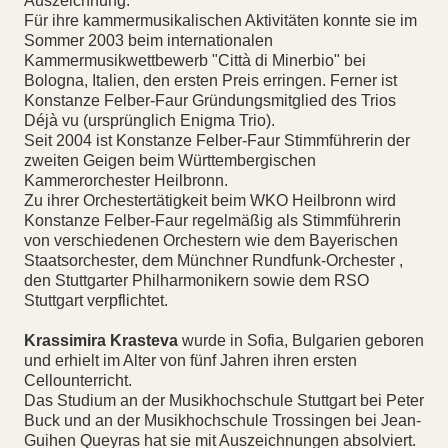
Auszeichnung.
Für ihre kammermusikalischen Aktivitäten konnte sie im
Sommer 2003 beim internationalen
Kammermusikwettbewerb "Città di Minerbio" bei
Bologna, Italien, den ersten Preis erringen. Ferner ist
Konstanze Felber-Faur Gründungsmitglied des Trios
Déjà vu (ursprünglich Enigma Trio).
Seit 2004 ist Konstanze Felber-Faur Stimmführerin der
zweiten Geigen beim Württembergischen
Kammerorchester Heilbronn.
Zu ihrer Orchestertätigkeit beim WKO Heilbronn wird
Konstanze Felber-Faur regelmäßig als Stimmführerin
von verschiedenen Orchestern wie dem Bayerischen
Staatsorchester, dem Münchner Rundfunk-Orchester ,
den Stuttgarter Philharmonikern sowie dem RSO
Stuttgart verpflichtet.
Krassimira Krasteva
wurde in Sofia, Bulgarien geboren
und erhielt im Alter von fünf Jahren ihren ersten
Cellounterricht.
Das Studium an der Musikhochschule Stuttgart bei Peter
Buck und an der Musikhochschule Trossingen bei Jean-
Guihen Queyras hat sie mit Auszeichnungen absolviert.