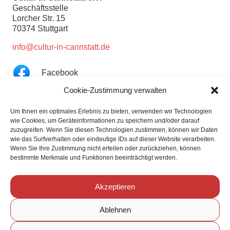
Geschäftsstelle
Lorcher Str. 15
70374 Stuttgart
info@cultur-in-cannstatt.de
Facebook
Cookie-Zustimmung verwalten
YouTube
Um Ihnen ein optimales Erlebnis zu bieten, verwenden wir Technologien
wie Cookies, um Geräteinformationen zu speichern und/oder darauf
Instagram
zuzugreifen. Wenn Sie diesen Technologien zustimmen, können wir Daten
wie das Surfverhalten oder eindeutige IDs auf dieser Website verarbeiten.
Links
Wenn Sie Ihre Zustimmung nicht erteilen oder zurückziehen, können
Partner
bestimmte Merkmale und Funktionen beeinträchtigt werden.
Kooperationspartner
Verein
Akzeptieren
Mitglied werden
Kontakt
Ablehnen