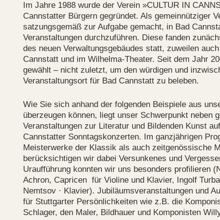
Im Jahre 1988 wurde der Verein »CULTUR IN CANNS
Cannstatter Bürgern gegründet. Als gemeinnütziger V
satzungsgemäß zur Aufgabe gemacht, in Bad Cannstatt
Veranstaltungen durchzuführen. Diese fanden zunäch
des neuen Verwaltungsgebäudes statt, zuweilen auch 
Cannstatt und im Wilhelma-Theater. Seit dem Jahr 20
gewählt – nicht zuletzt, um den würdigen und inzwisc
Veranstaltungsort für Bad Cannstatt zu beleben.
Wie Sie sich anhand der folgenden Beispiele aus uns
überzeugen können, liegt unser Schwerpunkt neben g
Veranstaltungen zur Literatur und Bildenden Kunst au
Cannstatter Sonntagskonzerten. Im ganzjährigen Pr
Meisterwerke der Klassik als auch zeitgenössische M
berücksichtigen wir dabei Versunkenes und Vergessen
Uraufführung konnten wir uns besonders profilieren (
Achron, Capricen für Violine und Klavier, Ingolf Turb
Nemtsov · Klavier). Jubiläumsveranstaltungen und A
für Stuttgarter Persönlichkeiten wie z.B. die Komponis
Schlager, den Maler, Bildhauer und Komponisten Wil