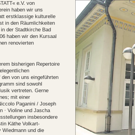
TATT« e.V. von
erein haben wir uns
 erstklassige kulturelle
st in den Räumlichkeiten
in der Stadtkirche Bad
06 haben wir den Kursaal
hen renovierten
erem bisherigen Repertoire
elegentlichen
f den von uns eingeführten
ogramm sind sowohl
usik vertreten. Gerne
es; mit einer
Niccolo Paganini / Joseph
an · Violine und Jascha
usstellungen insbesondere
tin Käthe Volkart-
ly Wiedmann und die