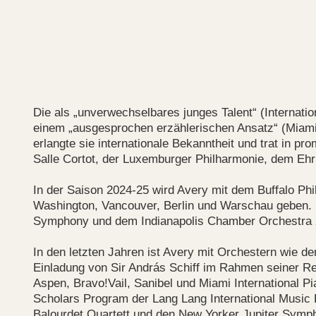
Die als „unverwechselbares junges Talent“ (Internatio
einem „ausgesprochen erzählerischen Ansatz“ (Miami 
erlangte sie internationale Bekanntheit und trat in p
Salle Cortot, der Luxemburger Philharmonie, dem Ehr
In der Saison 2024-25 wird Avery mit dem Buffalo Ph
Washington, Vancouver, Berlin und Warschau geben. Di
Symphony und dem Indianapolis Chamber Orchestra z
In den letzten Jahren ist Avery mit Orchestern wie
Einladung von Sir András Schiff im Rahmen seiner Rei
Aspen, Bravo!Vail, Sanibel und Miami International P
Scholars Program der Lang Lang International Music
Balourdet Quartett und den New Yorker Jupiter Symp