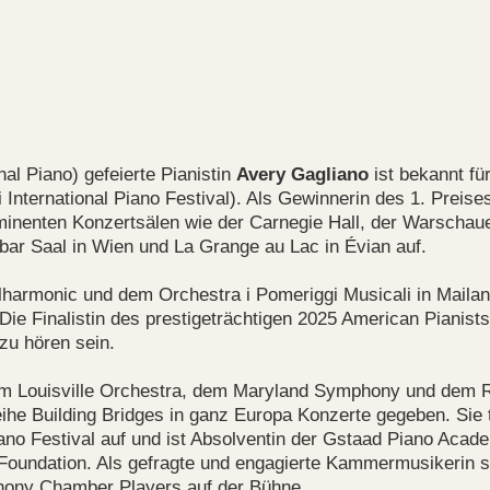
nal Piano) gefeierte Pianistin
Avery Gagliano
ist bekannt für
International Piano Festival). Als Gewinnerin des 1. Preis
rominenten Konzertsälen wie der Carnegie Hall, der Warschau
bar Saal in Wien und La Grange au Lac in Évian auf.
ilharmonic und dem Orchestra i Pomeriggi Musicali in Maila
e Finalistin des prestigeträchtigen 2025 American Pianists 
u hören sein.
 dem Louisville Orchestra, dem Maryland Symphony und dem 
he Building Bridges in ganz Europa Konzerte gegeben. Sie t
iano Festival auf und ist Absolventin der Gstaad Piano Aca
 Foundation. Als gefragte und engagierte Kammermusikerin 
hony Chamber Players auf der Bühne.