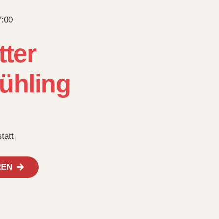
7:00
ter
rühling
tatt
REN