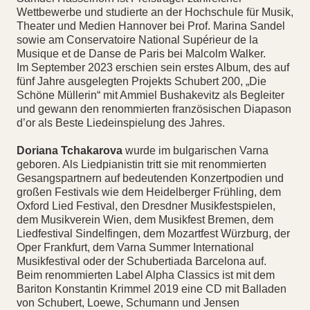
Wettbewerbe und studierte an der Hochschule für Musik,
Theater und Medien Hannover bei Prof. Marina Sandel
sowie am Conservatoire National Supérieur de la
Musique et de Danse de Paris bei Malcolm Walker.
Im September 2023 erschien sein erstes Album, des auf
fünf Jahre ausgelegten Projekts Schubert 200, „Die
Schöne Müllerin“ mit Ammiel Bushakevitz als Begleiter
und gewann den renommierten französischen Diapason
d’or als Beste Liedeinspielung des Jahres.
Doriana Tchakarova
wurde im bulgarischen Varna
geboren. Als Liedpianistin tritt sie mit renommierten
Gesangspartnern auf bedeutenden Konzertpodien und
großen Festivals wie dem Heidelberger Frühling, dem
Oxford Lied Festival, den Dresdner Musikfestspielen,
dem Musikverein Wien, dem Musikfest Bremen, dem
Liedfestival Sindelfingen, dem Mozartfest Würzburg, der
Oper Frankfurt, dem Varna Summer International
Musikfestival oder der Schubertiada Barcelona auf.
Beim renommierten Label Alpha Classics ist mit dem
Bariton Konstantin Krimmel 2019 eine CD mit Balladen
von Schubert, Loewe, Schumann und Jensen