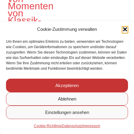
Cookie-Zustimmung verwalten
Um Ihnen ein optimales Erlebnis zu bieten, verwenden wir Technologien
wie Cookies, um Geräteinformationen zu speichern und/oder darauf
zuzugreifen. Wenn Sie diesen Technologien zustimmen, können wir Daten
wie das Surfverhalten oder eindeutige IDs auf dieser Website verarbeiten.
Links
Wenn Sie Ihre Zustimmung nicht erteilen oder zurückziehen, können
Partner
bestimmte Merkmale und Funktionen beeinträchtigt werden.
Kooperationspartner
Verein
Akzeptieren
Mitglied werden
Kontakt
Ablehnen
Einstellungen ansehen
©
2026
Cultur in Cannstatt
Impressum
&
Datenschutz
Cookie-Richtlinie
Datenschutz
Impressum