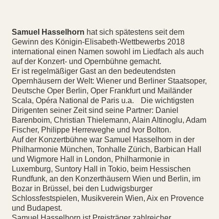
Samuel Hasselhorn
hat sich spätestens seit dem
Gewinn des Königin-Elisabeth-Wettbewerbs 2018
international einen Namen sowohl im Liedfach als auch
auf der Konzert- und Opernbühne gemacht.
Er ist regelmäßiger Gast an den bedeutendsten
Opernhäusern der Welt: Wiener und Berliner Staatsoper,
Deutsche Oper Berlin, Oper Frankfurt und Mailänder
Scala, Opéra National de Paris u.a. Die wichtigsten
Dirigenten seiner Zeit sind seine Partner: Daniel
Barenboim, Christian Thielemann, Alain Altinoglu, Adam
Fischer, Philippe Herreweghe und Ivor Bolton.
Auf der Konzertbühne war Samuel Hasselhorn in der
Philharmonie München, Tonhalle Zürich, Barbican Hall
und Wigmore Hall in London, Philharmonie in
Luxemburg, Suntory Hall in Tokio, beim Hessischen
Rundfunk, an den Konzerthäusern Wien und Berlin, im
Bozar in Brüssel, bei den Ludwigsburger
Schlossfestspielen, Musikverein Wien, Aix en Provence
und Budapest.
Samuel Hasselhorn ist Preisträger zahlreicher